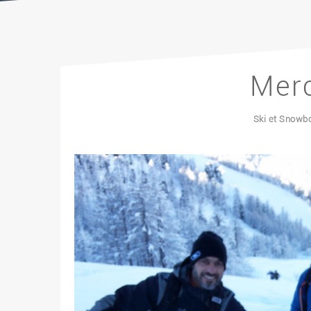
Merc
Ski et Snowb