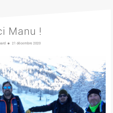
i Manu !
oard
21 décembre 2020